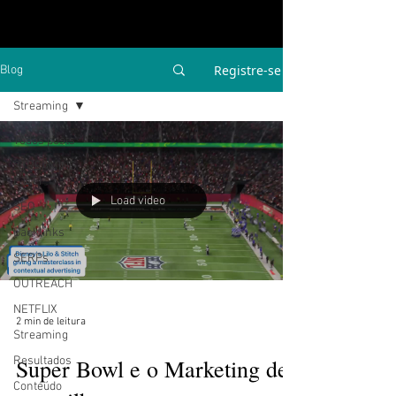
Registre-se
Blog
Streaming
Todos posts
STREAMING
E OTT
Load video
SEO
Backlinks
SERPs
OUTREACH
NETFLIX
2 min de leitura
Streaming
Resultados
Super Bowl e o Marketing de
Conteúdo