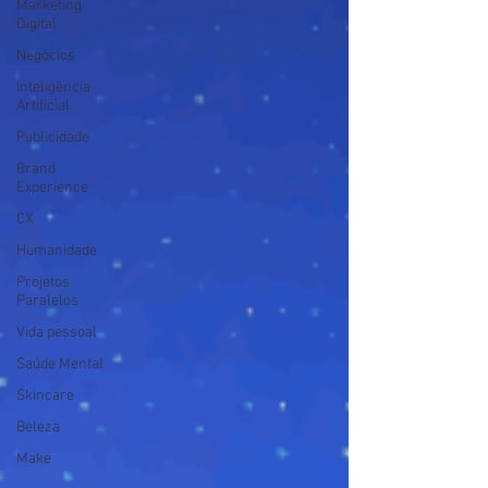
Marketing
Digital
Negócios
Inteligência
Artificial
Publicidade
Brand
Experience
CX
Humanidade
Projetos
Paralelos
Vida pessoal
Saúde Mental
Skincare
Beleza
Make