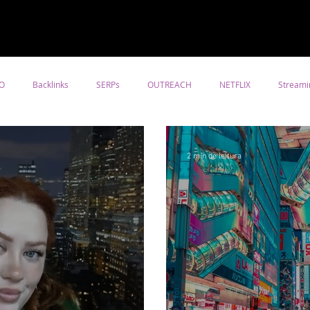
O
Backlinks
SERPs
OUTREACH
NETFLIX
Streami
nismos
Design
Turism
Arquitetura
UBER
Tech
2 min de leitura
Aplicativos
Urbano
Background
Art Direction
eting Digital
Negócios
Inteligência Artificial
Publicidade