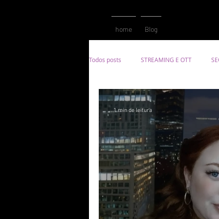
home
Blog
Todos posts
STREAMING E OTT
SE
Resultados
Conteúdo
Meca
1 min de leitura
Tecnologia
App
Mobilidade
Criação
Redes Sociais
Mark
Brand Experience
CX