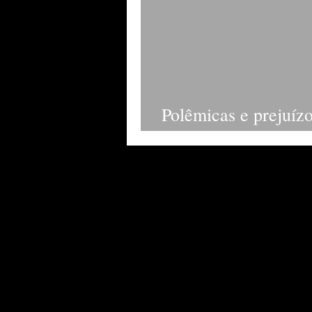
Polêmicas e prejuízo
sua barra com novi