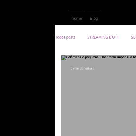
home
Blog
Todos posts
STREAMING E OTT
SE
Resultados
Conteúdo
Meca
5 min de leitura
Tecnologia
App
Mobilidade
Criação
Redes Sociais
Mark
Brand Experience
CX