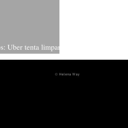
s: Uber tenta limpar
dades "do bem"
©
Helena Way