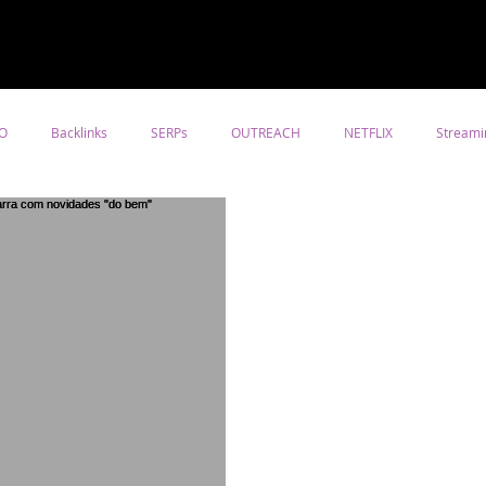
O
Backlinks
SERPs
OUTREACH
NETFLIX
Streami
nismos
Design
Turism
Arquitetura
UBER
Tech
Aplicativos
Urbano
Background
Art Direction
eting Digital
Negócios
Inteligência Artificial
Publicidade