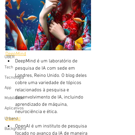
Conteúdo
Mecanismos
Design
Turism
Arquitetura
DeepMind
UBER
DeepMind é um laboratório de 
Tech
pesquisa de IA com sede em 
Londres, Reino Unido. O blog deles 
Tecnologia
cobre uma variedade de tópicos 
App
relacionados à pesquisa e 
desenvolvimento de IA, incluindo 
Mobilidade
aprendizado de máquina, 
Aplicativos
neurociência e ética.
OpenAI
Urbano
OpenAI é um instituto de pesquisa 
Background
focado no avanço da IA ​​de maneira 