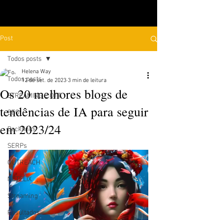
Post
Todos posts
Helena Way
Todos posts
12 de set. de 2023
3 min de leitura
Os 20 melhores blogs de
STREAMING E OTT
tendências de IA para seguir
SEO
em 2023/24
Backlinks
SERPs
OUTREACH
NETFLIX
Streaming
Resultados