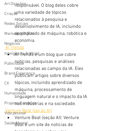
Art Direction
responsável. O blog deles cobre 
uma variedade de tópicos 
Criação
relacionados à pesquisa e 
Redes Sociais
desenvolvimento de IA, incluindo 
aprendizado de máquina, robótica e 
Marketing Digital
economia.
Negócios
AI Trends
Inteligência Artificial
AI Trends é um blog que cobre 
notícias, pesquisas e análises 
Publicidade
relacionadas ao campo da IA. Eles 
Brand Experience
publicam artigos sobre diversos 
tópicos, incluindo aprendizado de 
CX
máquina, processamento de 
Humanidade
linguagem natural e o impacto da IA ​​
nas indústrias e na sociedade.
Projetos Paralelos
Venture Beat (seção AI)
Vida pessoal
Venture Beat (seção AI): Venture 
Saúde Mental
Beat é um site de notícias de 