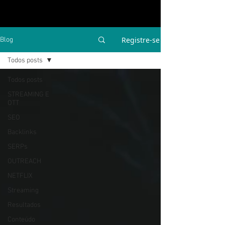
Registre-se
Blog
Todos posts
Todos posts
STREAMING E
OTT
SEO
Backlinks
SERPs
OUTREACH
NETFLIX
Streaming
Resultados
Conteúdo