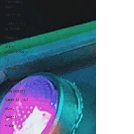
Marketing
Digital
Negócios
Inteligência
Artificial
Publicidade
Brand
Experience
CX
Humanidade
Projetos
Paralelos
Vida pessoal
Saúde Mental
Skincare
Beleza
Make