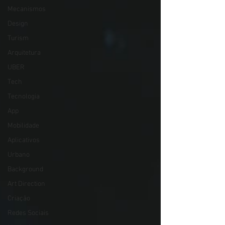
Mecanismos
Design
Turism
Arquitetura
UBER
Tech
Tecnologia
App
Mobilidade
Aplicativos
Urbano
Background
Art Direction
Criação
Redes Sociais