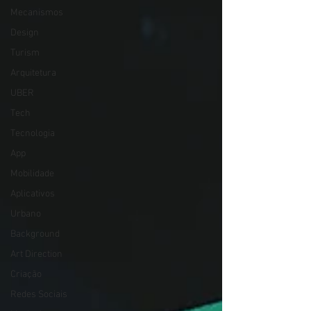
Mecanismos
Design
Turism
Arquitetura
UBER
Tech
Tecnologia
App
Mobilidade
Aplicativos
Urbano
Background
Art Direction
Criação
Redes Sociais