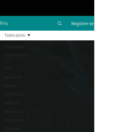
Registre-se
Blog
Todos posts
Todos posts
STREAMING E
OTT
SEO
Backlinks
SERPs
OUTREACH
NETFLIX
Streaming
Resultados
Conteúdo