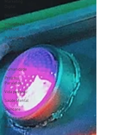
Marketing
Digital
Negócios
Inteligência
Artificial
Publicidade
Brand
Experience
CX
Humanidade
Projetos
Paralelos
Vida pessoal
Saúde Mental
Skincare
Beleza
Make