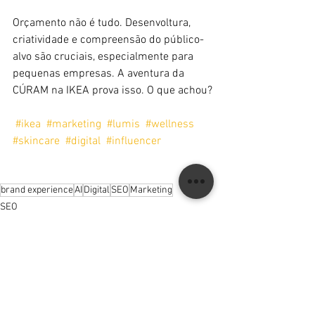
Orçamento não é tudo. Desenvoltura, 
criatividade e compreensão do público-
alvo são cruciais, especialmente para 
pequenas empresas. A aventura da 
CÚRAM na IKEA prova isso. O que achou?
#ikea
#marketing
#lumis
#wellness
#skincare
#digital
#influencer
brand experience
AI
Digital
SEO
Marketing
SEO
Resultados
Conteúdo