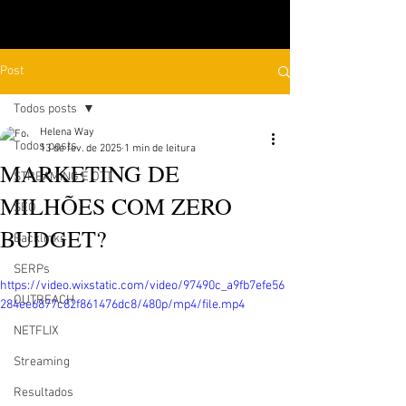
Post
Todos posts
Helena Way
Todos posts
13 de fev. de 2025
1 min de leitura
MARKETING DE
STREAMING E OTT
MILHÕES COM ZERO
SEO
BUDGET?
Backlinks
SERPs
https://video.wixstatic.com/video/97490c_a9fb7efe56
OUTREACH
284ee6877c82f861476dc8/480p/mp4/file.mp4
NETFLIX
Streaming
Resultados