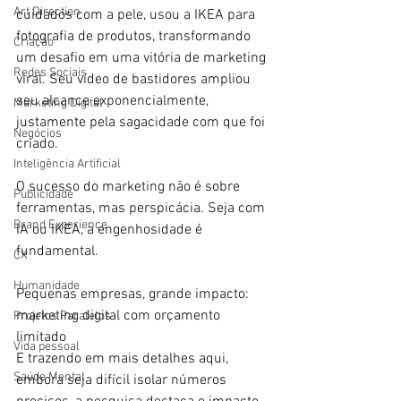
Art Direction
cuidados com a pele, usou a IKEA para 
fotografia de produtos, transformando 
Criação
um desafio em uma vitória de marketing 
Redes Sociais
viral. Seu vídeo de bastidores ampliou 
seu alcance exponencialmente, 
Marketing Digital
justamente pela sagacidade com que foi 
Negócios
criado.
Inteligência Artificial
O sucesso do marketing não é sobre 
Publicidade
ferramentas, mas perspicácia. Seja com 
Brand Experience
IA ou IKEA, a engenhosidade é 
fundamental. 
CX
Humanidade
Pequenas empresas, grande impacto: 
marketing digital com orçamento 
Projetos Paralelos
limitado
Vida pessoal
E trazendo em mais detalhes aqui, 
Saúde Mental
embora seja difícil isolar números 