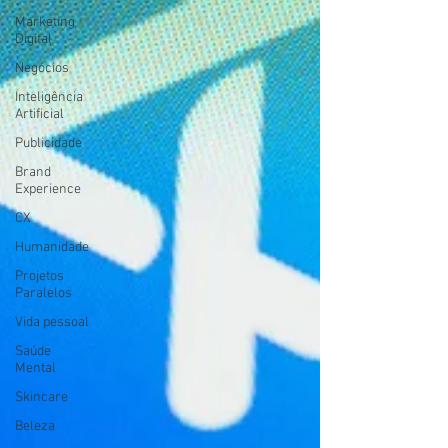
Marketing
Digital
Negócios
Inteligência
Artificial
Publicidade
Brand
Experience
CX
Humanidade
Projetos
Paralelos
Vida pessoal
Saúde
Mental
Skincare
Beleza