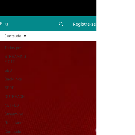
Registre-se
Blog
Conteúdo
Todos posts
STREAMING
E OTT
SEO
Backlinks
SERPs
OUTREACH
NETFLIX
Streaming
Resultados
Conteúdo