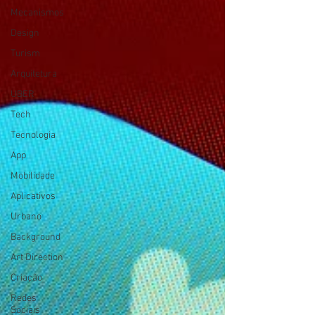
Mecanismos
Design
Turism
Arquitetura
UBER
Tech
Tecnologia
App
Mobilidade
Aplicativos
Urbano
Background
Art Direction
Criação
Redes
Sociais